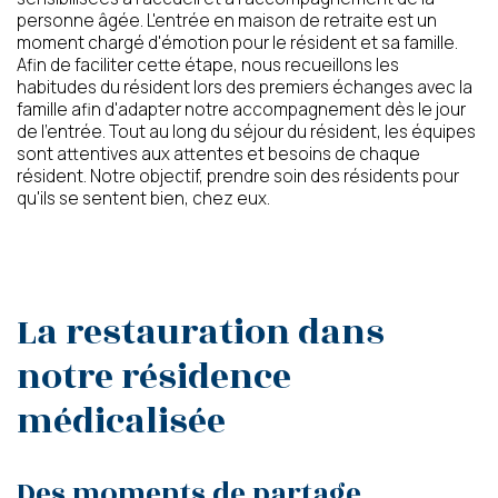
personne âgée. L'entrée en maison de retraite est un
moment chargé d'émotion pour le résident et sa famille.
Afin de faciliter cette étape, nous recueillons les
Conformément aux dispositions de l’article L. 223-2
habitudes du résident lors des premiers échanges avec la
du Code de la Consommation, vous pouvez vous
famille afin d'adapter notre accompagnement dès le jour
inscrire sur la liste d’opposition au démarchage
de l'entrée. Tout au long du séjour du résident, les équipes
téléphonique « Bloctel »
sont attentives aux attentes et besoins de chaque
https://www.bloctel.gouv.fr/
résident. Notre objectif, prendre soin des résidents pour
qu'ils se sentent bien, chez eux.
La restauration dans
notre résidence
médicalisée
Des moments de partage