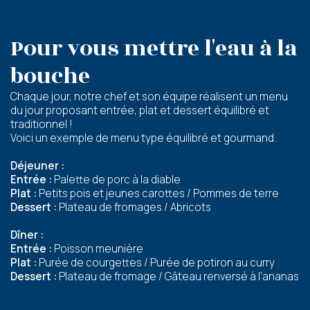
Présentation
Pour vous mettre l'eau à la
Démarche qualité
Les équipes soignantes
Démarche Éco responsable
bouche
Activités thérapeutiques
Accueil Permanent
Nos valeurs
Accompagnement spécialisé
Restauration
Chaque jour, notre chef et son équipe réalisent un menu
Intervenants extérieurs et partenariats
Nous contacter
Animations et sorties
du jour proposant entrée, plat et dessert équilibré et
Horaires et accès
Les services
traditionnel !
La galerie photos
Voici un exemple de menu type équilibré et gourmand.
Démarches d'admission
Les aides financières
Déjeuner :
FAQ
Entrée :
Palette de porc à la diable
Plat :
Petits pois et jeunes carottes / Pommes de terre
Dessert :
Plateau de fromages / Abricots
Dîner :
Entrée :
Poisson meunière
Plat :
Purée de courgettes / Purée de potiron au curry
Dessert :
Plateau de fromage / Gâteau renversé à l’ananas