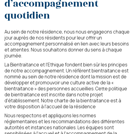
d’accompagnement
quotidien
Prénom du proche
Nom du proche concerné
concerné
Au sein de notre résidence, nous nous engageons chaque
jour auprès de nos résidents pour leur offrir un
accompagnement personnalisé en lien avec leurs besoins
et attentes. Nous souhaitons donner du sens à chaque
Age du proche concerné
Code postal du proche
concerné
journée.
La Bientraitance et l’Ethique fondent bien sûr les principes
de notre accompagnement. Un réfèrent bientraitance est
nommé au sein de notre résidence dont la mission est de
Calculer neuf moins deux
? (en chiffres)
développer et promouvoir une culture active de la «
bientraitance » des personnes accueillies. Cette politique
de bientraitance est inscrite dans notre projet
d’établissement. Notre charte de la bientraitance est à
votre disposition à l’accueil de la résidence
J’autorise l’utilisation des données
Nous respectons et appliquons les normes
personnelles, conformément à notre
réglementaires et les recommandations des différentes
politique de confidentialité
autorités et instances nationales. Les équipes sont
sensibilisées à l'accueil et à l'accompagnement de la